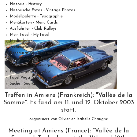
Historie - History
Historische Fotos - Vintage Photos
Modellpalette - Typographie
Menükarten - Menu Cards
Ausfahrten - Club Ralleys
Mein Facel - My Facel
Mediathek
Technische Ratschläge - Technical Information
Restauration - Restauration
Ersatzteile - Spareparts
Technische Zeichnungen - Facel Drawings
Fahrzeuge im Angebot
Facel Vega Newsletter
Suche - Search
Treffen in Amiens (Frankreich): "Vallée de la
Somme". Es fand am 11. und 12. Oktober 2003
statt.
organisiert von Olivier et Isabelle Chaugne
Meeting at Amiens (France): "Vallée de la