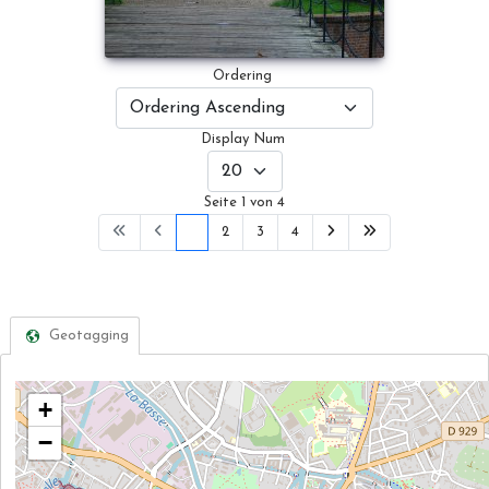
Ordering
Display Num
Seite 1 von 4
1
2
3
4
Geotagging
+
−