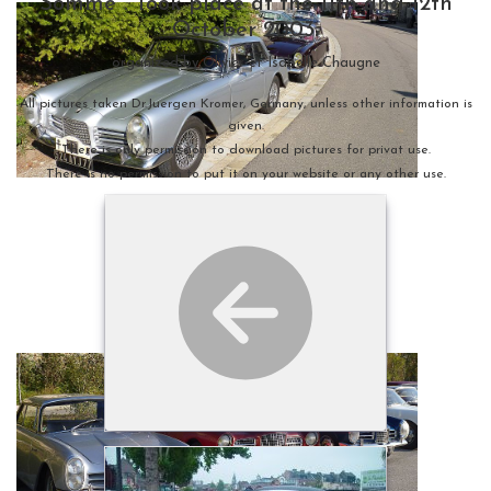
Somme". Took place at the 11th and 12th
October 2003.
organized by Olivier et Isabelle Chaugne
All pictures taken Dr.Juergen Kromer, Germany, unless other information is
given.
There is only permission to download pictures for privat use.
There is no permission to put it on your website or any other use.