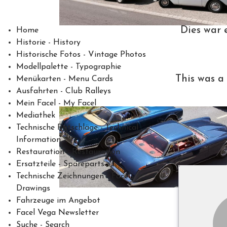
Dies war 
Home
Historie - History
Historische Fotos - Vintage Photos
Modellpalette - Typographie
This was a
Menükarten - Menu Cards
Ausfahrten - Club Ralleys
Mein Facel - My Facel
Mediathek
Technische Ratschläge - Technical
Information
Restauration - Restauration
Ersatzteile - Spareparts
Technische Zeichnungen - Facel
Drawings
Fahrzeuge im Angebot
Facel Vega Newsletter
Suche - Search