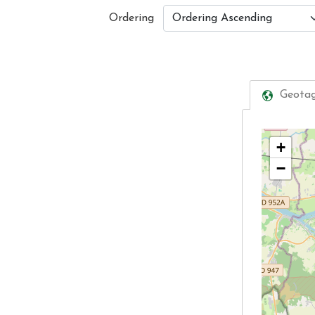
Ordering
Geotag
+
−