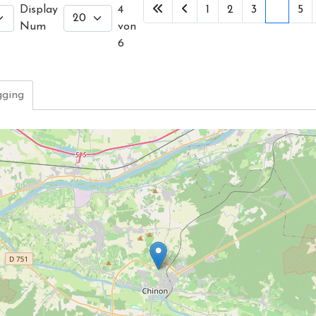
Display
4
1
2
3
4
5
Num
von
6
ging