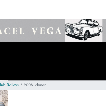
lub Ralleys
2008_chinon