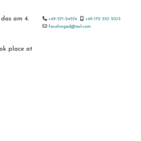
 das am 4.
+49-571-24574
+49-172 510 5103
facelvegad@aol.com
ok place at
.