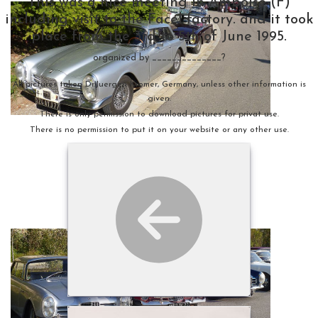
This was a nice meeting in Amboise (F)
including visit to the Facel factory. and it took
place from the 3rd to 5th of June 1995.
organized by ______________?
All pictures taken Dr.Juergen Kromer, Germany, unless other information is
given.
There is only permission to download pictures for privat use.
There is no permission to put it on your website or any other use.