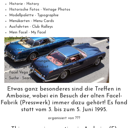
Historie - History
Historische Fotos - Vintage Photos
Modellpalette - Typographie
Menükarten - Menu Cards
Ausfahrten - Club Ralleys
Mein Facel - My Facel
Mediathek
Technische Ratschläge - Technical Information
Restauration - Restauration
Ersatzteile - Spareparts
Technische Zeichnungen - Facel Drawings
Fahrzeuge im Angebot
Facel Vega Newsletter
Suche - Search
Etwas ganz besonderes sind die Treffen in
Amboise, wobei ein Besuch der alten Facel-
Fabrik (Presswerk) immer dazu gehört! Es fand
statt vom 3. bis zum 5. Juni 1995.
organisiert von ???