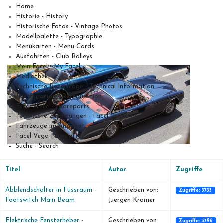
Home
Historie - History
Historische Fotos - Vintage Photos
Modellpalette - Typographie
Menükarten - Menu Cards
Ausfahrten - Club Ralleys
Mein Facel - My Facel
Mediathek
Technische Ratschläge - Technical Information
Restauration - Restauration
Ersatzteile - Spareparts
Technische Zeichnungen - Facel Drawings
Fahrzeuge im Angebot
Facel Vega Newsletter
Suche - Search
Titel
Autor
Zugriffe
Abblendschalter in Fussraum -
Geschrieben von:
Zugriffe: 3733
Footswitch Main Beam
Juergen Kromer
Elektrische Fensterheber -
Geschrieben von:
Zugriffe: 3796