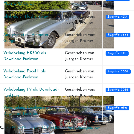
Electric Windows
Juergen Kromer
Blinkrelais - Flasher relay
Geschrieben von:
Zugriffe: 4213
Juergen Kromer
Amperemeter - Ammeter
Geschrieben von:
Zugriffe: 3686
Gauge
Juergen Kromer
Verkabelung HK500 als
Geschrieben von:
Zugriffe: 3331
Download-Funktion
Juergen Kromer
Verkabelung Facel II als
Geschrieben von:
Zugriffe: 3009
Download-Funktion
Juergen Kromer
Verkabelung FV als Download-
Geschrieben von:
Zugriffe: 3058
Funktion
Juergen Kromer
Verkabelung Excellence als
Geschrieben von:
Zugriffe: 2971
Download-Funktion
Juergen Kromer
+49-571-24574
+49-172 510 5103
facelvegad@aol.com